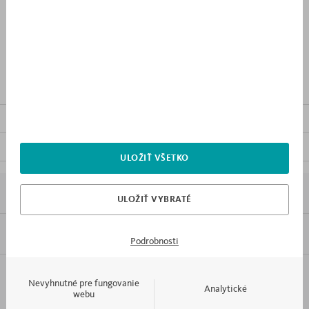
PRIDAŤ DO NÁKUPNÉHO
ZOZNAMU
OPIS VÝROBKU
OSTATNÝ NÁBYTOK Z KOLEKCIE
SÚBORY NA STIAHNUTIE
ULOŽIŤ VŠETKO
7X PREČO MEBLIK
ULOŽIŤ VYBRATÉ
INFORMÁCIE
Podrobnosti
Formát:
PDF
KONTAKT A OBSLUHA
Nevyhnutné pre fungovanie
Analytické
webu