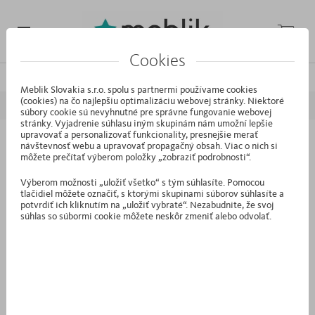
Cookies
/
/
/
Domáca stránka
Kolekcie
Young
X Dark
Meblik Slovakia s.r.o. spolu s partnermi používame cookies
(cookies) na čo najlepšiu optimalizáciu webovej stránky. Niektoré
PREDCHÁDZAJÚCI
NASLEDUJÚCI
súbory cookie sú nevyhnutné pre správne fungovanie webovej
stránky. Vyjadrenie súhlasu iným skupinám nám umožní lepšie
upravovať a personalizovať funkcionality, presnejšie merať
návštevnosť webu a upravovať propagačný obsah. Viac o nich si
S1.2L - Ľavá skriňa 50 X Dark
môžete prečítať výberom položky „zobraziť podrobnosti“.
Výberom možnosti „uložiť všetko“ s tým súhlasíte. Pomocou
tlačidiel môžete označiť, s ktorými skupinami súborov súhlasíte a
potvrdiť ich kliknutím na „uložiť vybraté“. Nezabudnite, že svoj
súhlas so súbormi cookie môžete neskôr zmeniť alebo odvolať.