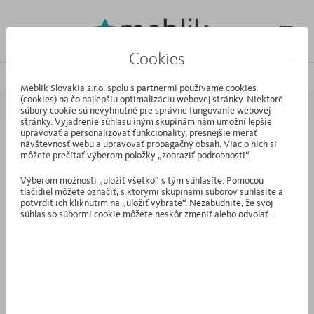
Cookies
/
/
Domáca stránka
Výrobky
Vysoký Regál 90 Bianco Fiori
Meblik Slovakia s.r.o. spolu s partnermi používame cookies
(cookies) na čo najlepšiu optimalizáciu webovej stránky. Niektoré
súbory cookie sú nevyhnutné pre správne fungovanie webovej
stránky. Vyjadrenie súhlasu iným skupinám nám umožní lepšie
upravovať a personalizovať funkcionality, presnejšie merať
návštevnosť webu a upravovať propagačný obsah. Viac o nich si
R2.11 - Vysoký Regál 90 Bianco Fiori
môžete prečítať výberom položky „zobraziť podrobnosti“.
Výberom možnosti „uložiť všetko“ s tým súhlasíte. Pomocou
tlačidiel môžete označiť, s ktorými skupinami súborov súhlasíte a
potvrdiť ich kliknutím na „uložiť vybraté“. Nezabudnite, že svoj
súhlas so súbormi cookie môžete neskôr zmeniť alebo odvolať.