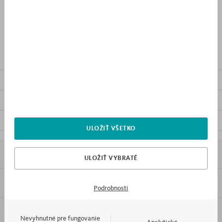
ZOZNAMU
OPIS VÝROBKU
SÚVISIACE VÝROBKY
OSTATNÝ NÁBYTOK Z KOLEKCIE
SÚBORY NA STIAHNUTIE
ULOŽIŤ VŠETKO
7X PREČO MEBLIK
ULOŽIŤ VYBRATÉ
INFORMÁCIE
Podrobnosti
Formát:
PDF
KONTAKT A OBSLUHA
Nevyhnutné pre fungovanie