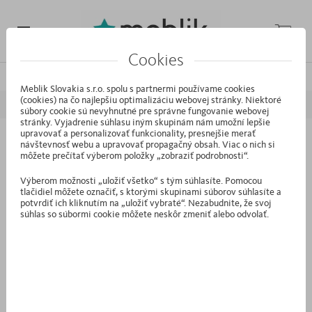
Cookies
/
/
/
Domáca stránka
Kolekcie
Kids
Top Cars
Meblik Slovakia s.r.o. spolu s partnermi používame cookies
(cookies) na čo najlepšiu optimalizáciu webovej stránky. Niektoré
súbory cookie sú nevyhnutné pre správne fungovanie webovej
stránky. Vyjadrenie súhlasu iným skupinám nám umožní lepšie
upravovať a personalizovať funkcionality, presnejšie merať
návštevnosť webu a upravovať propagačný obsah. Viac o nich si
IP.23 - Police TRIO White
môžete prečítať výberom položky „zobraziť podrobnosti“.
Výberom možnosti „uložiť všetko“ s tým súhlasíte. Pomocou
tlačidiel môžete označiť, s ktorými skupinami súborov súhlasíte a
potvrdiť ich kliknutím na „uložiť vybraté“. Nezabudnite, že svoj
súhlas so súbormi cookie môžete neskôr zmeniť alebo odvolať.