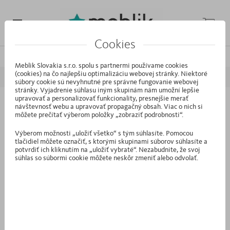
Cookies
/
/
/
Domáca stránka
Kolekcie
Kids
Top Cars
Meblik Slovakia s.r.o. spolu s partnermi používame cookies
(cookies) na čo najlepšiu optimalizáciu webovej stránky. Niektoré
PREDCHÁDZAJÚCI
NASLEDUJÚCI
súbory cookie sú nevyhnutné pre správne fungovanie webovej
stránky. Vyjadrenie súhlasu iným skupinám nám umožní lepšie
upravovať a personalizovať funkcionality, presnejšie merať
návštevnosť webu a upravovať propagačný obsah. Viac o nich si
BB.11 - Písací stôl Up 120 Kids White
môžete prečítať výberom položky „zobraziť podrobnosti“.
Výberom možnosti „uložiť všetko“ s tým súhlasíte. Pomocou
tlačidiel môžete označiť, s ktorými skupinami súborov súhlasíte a
potvrdiť ich kliknutím na „uložiť vybraté“. Nezabudnite, že svoj
súhlas so súbormi cookie môžete neskôr zmeniť alebo odvolať.