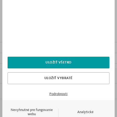
PRIDAŤ DO NÁKUPNÉHO
ZOZNAMU
OPIS VÝROBKU
OSTATNÝ NÁBYTOK Z KOLEKCIE
SÚBORY NA STIAHNUTIE
ULOŽIŤ VŠETKO
7X PREČO MEBLIK
ULOŽIŤ VYBRATÉ
INFORMÁCIE
Podrobnosti
Formát:
PDF
KONTAKT A OBSLUHA
Nevyhnutné pre fungovanie
Analytické
webu