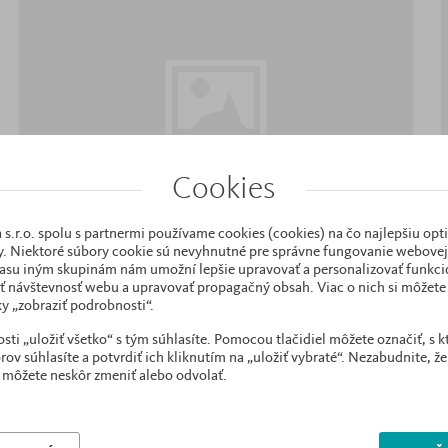
Cookies
 s.r.o. spolu s partnermi používame cookies (cookies) na čo najlepšiu opt
. Niektoré súbory cookie sú nevyhnutné pre správne fungovanie webovej 
asu iným skupinám nám umožní lepšie upravovať a personalizovať funkcio
ť návštevnosť webu a upravovať propagačný obsah. Viac o nich si môžete 
Postieľky
y „zobraziť podrobnosti“.
i „uložiť všetko“ s tým súhlasíte. Pomocou tlačidiel môžete označiť, s 
ov súhlasíte a potvrdiť ich kliknutím na „uložiť vybraté“. Nezabudnite, že
 môžete neskôr zmeniť alebo odvolať.