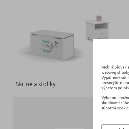
Meblik Slovakia
webovej stránky
Vyjadrenie súhl
presnejšie mera
Skrine a stolíky
výberom položk
Výberom možnost
skupinami súbor
súbormi cookie