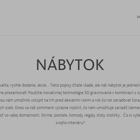
P
NÁBYTOK
alita, rýchle dodanie, akcie... Tieto popisy čítate všade, ale náš nábytok je jedineč
e prezentovať! Použitie inovatívnej technológie 3D gravírovania v kombinácii s i
ou nám umožnilo vstúpiť na trh pred desiatimi rokmi a rok čo rok zariaďovať čoraz
ch izieb. Dnes sa náš sortiment výrazne rozšíril, čo nám umožňuje zariadiť takme
ť vo vašej domácnosti. Skrine, postele, komody, regály, stoly, stoličky... Čo si vyb
svojho interiéru?