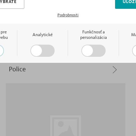
VYBRATÉ
ULOŽI
Podrobnosti
 pre
Funkčnosť a
Analytické
Ma
webu
personalizácia
Police