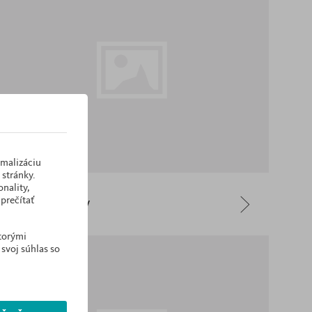
imalizáciu
stránky.
nality,
prečítať
Policové diely
ktorými
 svoj súhlas so