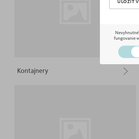
ULOŽIŤ 
Nevyhnutné
fungovanie 
Kontajnery