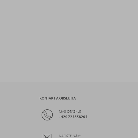
KONTAKT A OBSLUHA
MÁŠ OTÁZKU?
+
420 725858205
NAPÍŠTE NÁM: