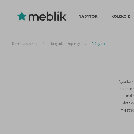
NÁBYTOK
KOLEKCIE
/
/
Domáca stránka
Nábytok a Doplnky
Nábytok
Vysoká kv
ho chcem
maľb
detský
miestnos