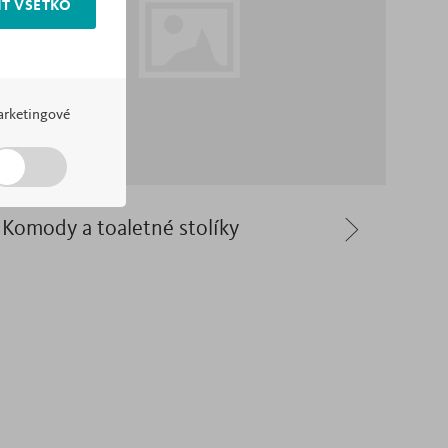
Ť VŠETKO
rketingové
Komody a toaletné stolíky