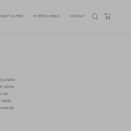
ROJEKT ZA FREE
7X PREČO MEBLIK
KONTAKT
ný a takto
ch ručnou
 viac
r každú
eriete do