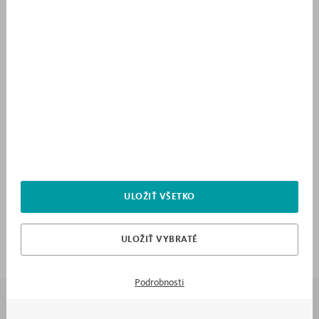
ULOŽIŤ VŠETKO
Klasické rohové skrine
ULOŽIŤ VYBRATÉ
Podrobnosti
7X PREČO MEBLIK