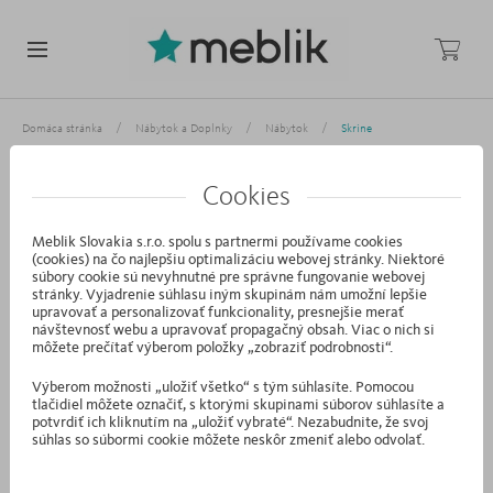
/
/
/
Domáca stránka
Nábytok a Doplnky
Nábytok
Skrine
SKRINE
Cookies
Meblik Slovakia s.r.o. spolu s partnermi používame cookies
Rôzne riešenia na uskladnenie a organizáciu priestoru vo vašej
(cookies) na čo najlepšiu optimalizáciu webovej stránky. Niektoré
domácnosti nájdete práve tu! V ponuke Meblik nájdete šatníkové
súbory cookie sú nevyhnutné pre správne fungovanie webovej
stránky. Vyjadrenie súhlasu iným skupinám nám umožní lepšie
skrine pre deti, šatníkové skrine pre mladých do spální, predsiení, ako
upravovať a personalizovať funkcionality, presnejšie merať
aj šatníkové skrine a mnoho ďalších možností. Výrobky sú navrhnuté s
návštevnosť webu a upravovať propagačný obsah. Viac o nich si
môžete prečítať výberom položky „zobraziť podrobnosti“.
ohľadom na praktickosť, preto sú k dispozícii v rôznych konfiguráciách
- s policami, zásuvkami, vešiakmi a ďalšími doplnkami, ktoré uľahčujú
Výberom možnosti „uložiť všetko“ s tým súhlasíte. Pomocou
tlačidiel môžete označiť, s ktorými skupinami súborov súhlasíte a
ukladanie a organizáciu oblečenia, obuvi, doplnkov a iných predmetov.
potvrdiť ich kliknutím na „uložiť vybraté“. Nezabudnite, že svoj
To však nie je všetko, pretože ruka v ruke s funkčnosťou ide aj
súhlas so súbormi cookie môžete neskôr zmeniť alebo odvolať.
výnimočný dizajn: rôzne vzory, farby a štýly, ktoré prispôsobia šatníky
individuálnym preferenciám a charakteru miestnosti....