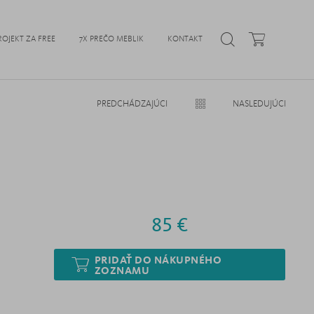
ROJEKT ZA FREE
7X PREČO MEBLIK
KONTAKT
PREDCHÁDZAJÚCI
NASLEDUJÚCI
85 €
PRIDAŤ DO NÁKUPNÉHO
ZOZNAMU