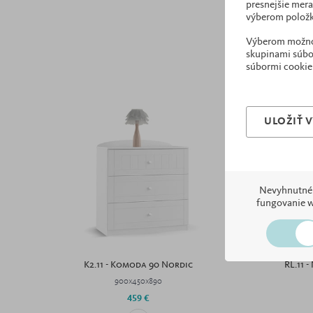
presnejšie mera
výberom položk
Výberom možnost
skupinami súbor
súbormi cookie
ULOŽIŤ 
Nevyhnutné
fungovanie 
K2.11 - Komoda 90 Nordic
RL.11 
900x450x890
459 €