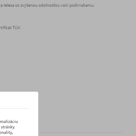
 telesa so zvýšenou odolnosťou voči poškriabaniu.
tifikát TÜV.
imalizáciu
stránky.
nality,