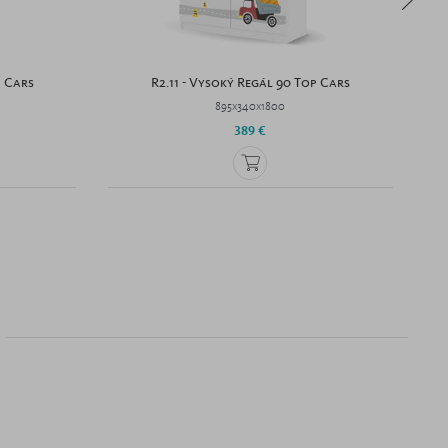
p Cars
R2.11 - Vysoký Regál 90 Top Cars
895x340x1800
389 €