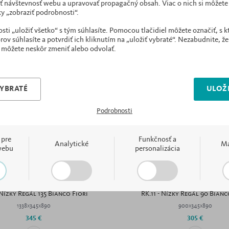
ť návštevnosť webu a upravovať propagačný obsah. Viac o nich si môžete 
y „zobraziť podrobnosti“.
i „uložiť všetko“ s tým súhlasíte. Pomocou tlačidiel môžete označiť, s 
ov súhlasíte a potvrdiť ich kliknutím na „uložiť vybraté“. Nezabudnite, že
 môžete neskôr zmeniť alebo odvolať.
VYBRATÉ
ULOŽI
Podrobnosti
 pre
Funkčnosť a
Analytické
Ma
webu
personalizácia
- Nízky Regál 135 Bianco Fiori
RK.11 - Nízky Regál 90 Bianc
1338x345x890
900x345x890
345 €
305 €