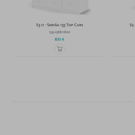
S3.11 - Skriňa 135 Top Cars
S2
1332x566x1800
835 €