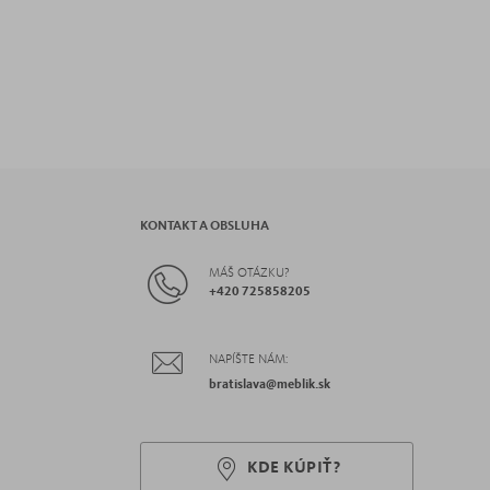
KONTAKT A OBSLUHA
MÁŠ OTÁZKU?
+
420 725858205
NAPÍŠTE NÁM:
bratislava
@meblik.
sk
KDE KÚPIŤ?