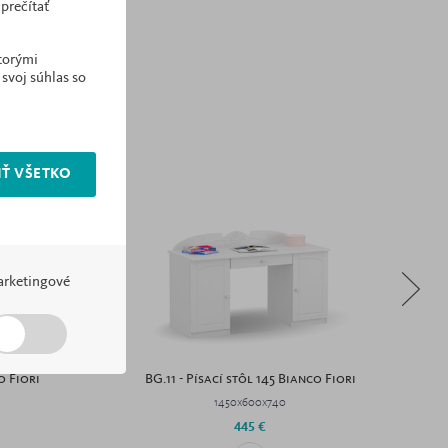
prečítať
ktorými
 svoj súhlas so
Ť VŠETKO
rketingové
o Fiori
BG.11 - Písací stôl 145 Bianco Fiori
1450x600x740
445 €