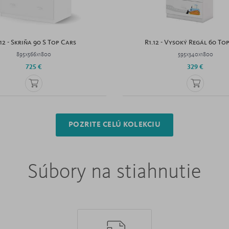
.12 - Skriňa 90 S Top Cars
R1.12 - Vysoký Regál 60 To
895x566x1800
595x340x1800
725 €
329 €
POZRITE CELÚ KOLEKCIU
Súbory na stiahnutie