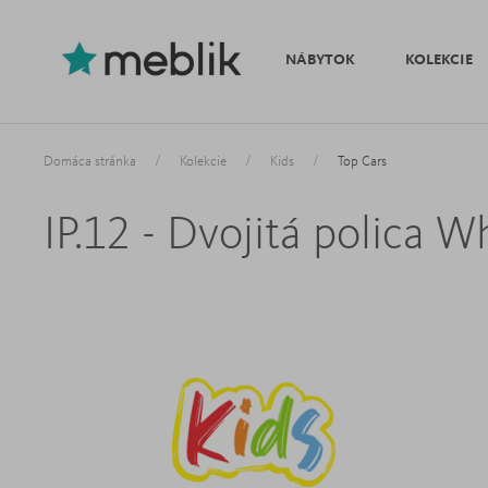
NÁBYTOK
KOLEKCIE
/
/
/
Domáca stránka
Kolekcie
Kids
Top Cars
IP.12 - Dvojitá polica W