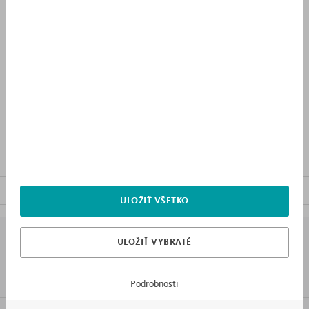
329 €
PRIDAŤ DO NÁKUPNÉHO
ZOZNAMU
OPIS VÝROBKU
OSTATNÝ NÁBYTOK Z KOLEKCIE
SÚBORY NA STIAHNUTIE
ULOŽIŤ VŠETKO
7X PREČO MEBLIK
ULOŽIŤ VYBRATÉ
INFORMÁCIE
Podrobnosti
Formát:
PDF