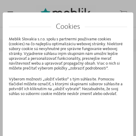
Cookies
/
/
/
Domáca stránka
Kolekcie
MODE
Loft
Meblik Slovakia s.r.o. spolu s partnermi používame cookies
(cookies) na čo najlepšiu optimalizáciu webovej stránky. Niektoré
PREDCHÁDZAJÚCI
NASLEDUJÚCI
súbory cookie sú nevyhnutné pre správne fungovanie webovej
stránky. Vyjadrenie súhlasu iným skupinám nám umožní lepšie
upravovať a personalizovať funkcionality, presnejšie merať
návštevnosť webu a upravovať propagačný obsah. Viac o nich si
IW.43 - Závesná skrinka 1450-30 Loft
môžete prečítať výberom položky „zobraziť podrobnosti“.
Výberom možnosti „uložiť všetko“ s tým súhlasíte. Pomocou
tlačidiel môžete označiť, s ktorými skupinami súborov súhlasíte a
potvrdiť ich kliknutím na „uložiť vybraté“. Nezabudnite, že svoj
súhlas so súbormi cookie môžete neskôr zmeniť alebo odvolať.