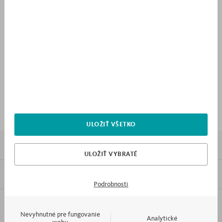
Kontakt
+420 725858205
bratislava@meblik.sk
ULOŽIŤ VŠETKO
7X PREČO MEBLIK
ULOŽIŤ VYBRATÉ
INFORMÁCIE
Podrobnosti
KONTAKT A OBSLUHA
Nevyhnutné pre fungovanie
Analytické