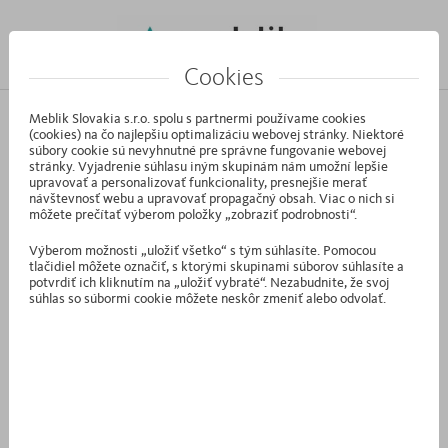
Cookies
/
Domáca stránka
Kontakt
Meblik Slovakia s.r.o. spolu s partnermi používame cookies
(cookies) na čo najlepšiu optimalizáciu webovej stránky. Niektoré
súbory cookie sú nevyhnutné pre správne fungovanie webovej
stránky. Vyjadrenie súhlasu iným skupinám nám umožní lepšie
upravovať a personalizovať funkcionality, presnejšie merať
návštevnosť webu a upravovať propagačný obsah. Viac o nich si
môžete prečítať výberom položky „zobraziť podrobnosti“.
Výberom možnosti „uložiť všetko“ s tým súhlasíte. Pomocou
tlačidiel môžete označiť, s ktorými skupinami súborov súhlasíte a
potvrdiť ich kliknutím na „uložiť vybraté“. Nezabudnite, že svoj
súhlas so súbormi cookie môžete neskôr zmeniť alebo odvolať.