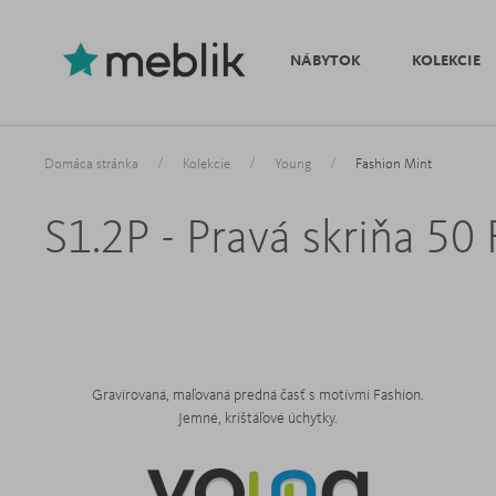
NÁBYTOK
KOLEKCIE
/
/
/
Domáca stránka
Kolekcie
Young
Fashion Mint
S1.2P - Pravá skriňa 50
Gravírovaná, maľovaná predná časť s motívmi Fashion.
Jemné, krištáľové
úchytky.