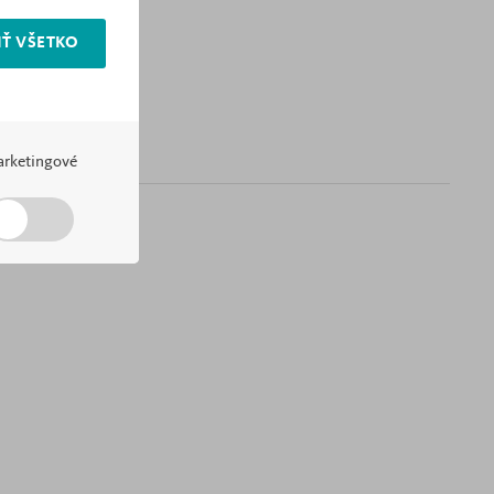
Ť VŠETKO
rketingové