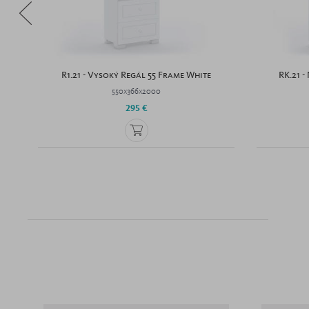
R1.21 - Vysoký Regál 55 Frame White
RK.21 
550x366x2000
295 €