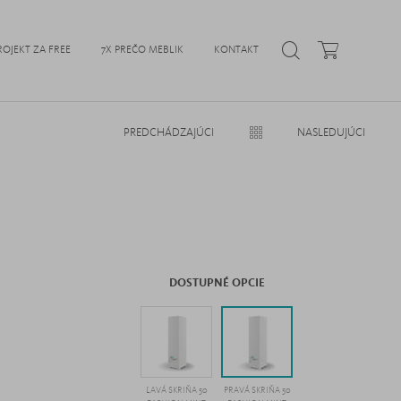
ROJEKT ZA FREE
7X PREČO MEBLIK
KONTAKT
PREDCHÁDZAJÚCI
NASLEDUJÚCI
DOSTUPNÉ OPCIE
ĽAVÁ SKRIŇA 50
PRAVÁ SKRIŇA 50