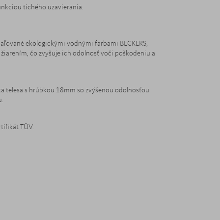
nkciou tichého uzavierania.
maľované ekologickými vodnými farbami BECKERS,
žiarením, čo zvyšuje ich odolnosť voči poškodeniu a
a telesa s hrúbkou 18mm so zvýšenou odolnosťou
u.
tifikát TÜV.