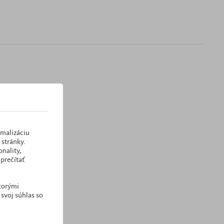
imalizáciu
stránky.
nality,
prečítať
ktorými
 svoj súhlas so