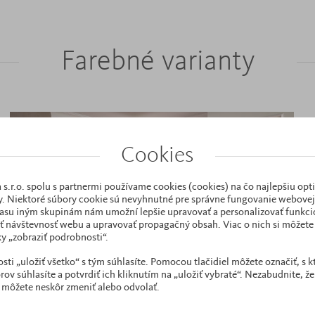
Farebné varianty
Cookies
 s.r.o. spolu s partnermi používame cookies (cookies) na čo najlepšiu opt
. Niektoré súbory cookie sú nevyhnutné pre správne fungovanie webovej 
asu iným skupinám nám umožní lepšie upravovať a personalizovať funkcio
ť návštevnosť webu a upravovať propagačný obsah. Viac o nich si môžete 
y „zobraziť podrobnosti“.
i „uložiť všetko“ s tým súhlasíte. Pomocou tlačidiel môžete označiť, s 
ov súhlasíte a potvrdiť ich kliknutím na „uložiť vybraté“. Nezabudnite, že
 môžete neskôr zmeniť alebo odvolať.