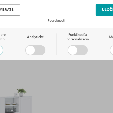
VYBRATÉ
ULOŽI
Fashion Pink
Podrobnosti
 pre
Funkčnosť a
Analytické
Ma
Súvisiace výrobky
webu
personalizácia