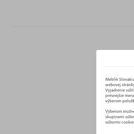
Meblik Slovakia
webovej stránky
Vyjadrenie súhl
presnejšie mera
výberom položk
Výberom možnost
skupinami súbor
súbormi cookie