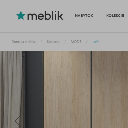
NÁBYTOK
KOLEKCIE
/
/
/
Domáca stránka
Kolekcie
MODE
Loft