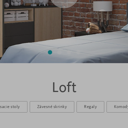
Loft
ísacie stoly
Závesné skrinky
Regaly
Komod