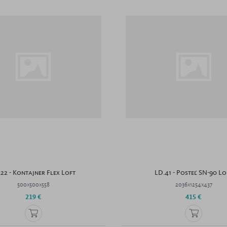
.22 - Kontajner Flex Loft
LD.41 - Posteľ SN-90 Lo
500x500x558
2036x1254x437
219 €
415 €