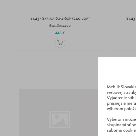
S1.43 - Skriňa 60-2-60P/240 Loft
S1.43
612x580x2400
445 €
Meblik Slovakia
webovej stránky
Vyjadrenie súhl
presnejšie mera
výberom položk
Výberom možnost
skupinami súbor
súbormi cookie