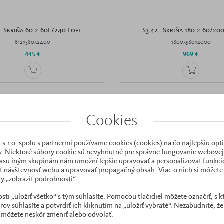
 - Skriňa 60-2-60L/240 Loft
S3.42 - Skriňa 180-2-60/20
612x580x2400
1800x580x2000
445 €
969 €
Cookies
 s.r.o. spolu s partnermi používame cookies (cookies) na čo najlepšiu opt
. Niektoré súbory cookie sú nevyhnutné pre správne fungovanie webovej 
asu iným skupinám nám umožní lepšie upravovať a personalizovať funkcio
ť návštevnosť webu a upravovať propagačný obsah. Viac o nich si môžete 
y „zobraziť podrobnosti“.
i „uložiť všetko“ s tým súhlasíte. Pomocou tlačidiel môžete označiť, s 
ov súhlasíte a potvrdiť ich kliknutím na „uložiť vybraté“. Nezabudnite, že
 môžete neskôr zmeniť alebo odvolať.