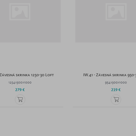
 Závesná skrinka 1250-30 Loft
IW.41 - Závesná skrinka 950-
1254x300x1000
954x300x1000
279 €
219 €