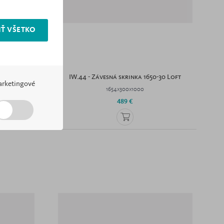
Ť VŠETKO
-30 Loft
IW.44 - Závesná skrinka 1650-30 Loft
rketingové
1654x300x1000
489 €