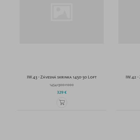
IW.43 - Závesná skrinka 1450-30 Loft
IW.42 -
1454x300x1000
329 €