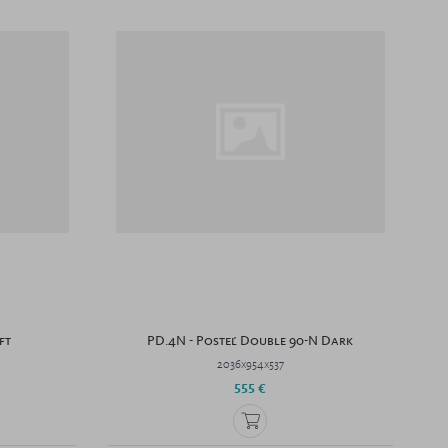
ft
PD.4N - Posteľ Double 90-N Dark
2036x954x537
555 €