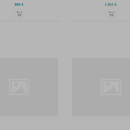
889 €
1 055 €