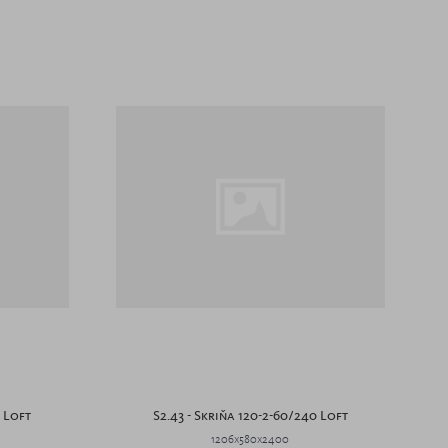
0 Loft
S2.43 - Skriňa 120-2-60/240 Loft
1206x580x2400