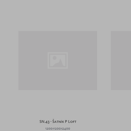
SN.43 - Šatník P Loft
1200x1200x2400