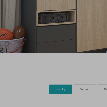
Všetky
Skrine
P