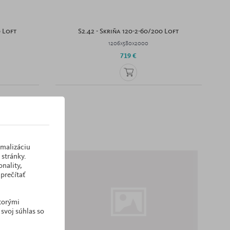
0 Loft
S2.42 - Skriňa 120-2-60/200 Loft
1206x580x2000
719 €
imalizáciu
stránky.
nality,
prečítať
ktorými
 svoj súhlas so